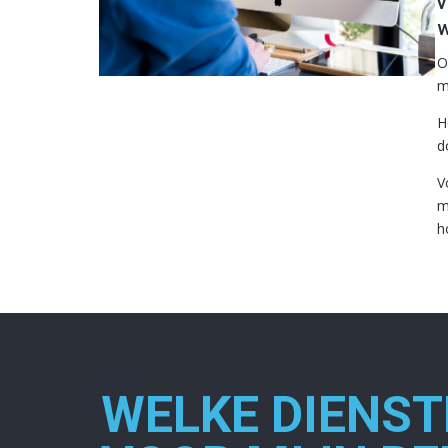
v
w
O
m
H
d
V
m
h
WELKE DIENST